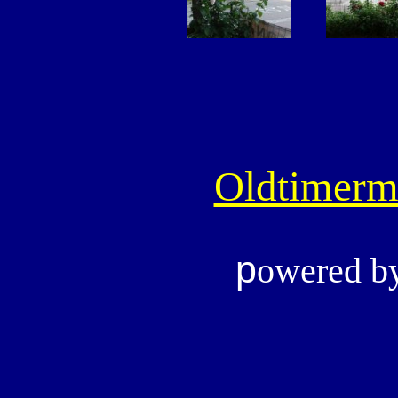
Oldtimerm
p
owered b