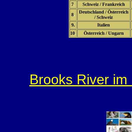
7
.
Schweiz / Frankreich
Deutschland / Österreich
8
.
/ Schweiz
9.
Italien
10
.
Österreich / Ungarn
Brooks River im