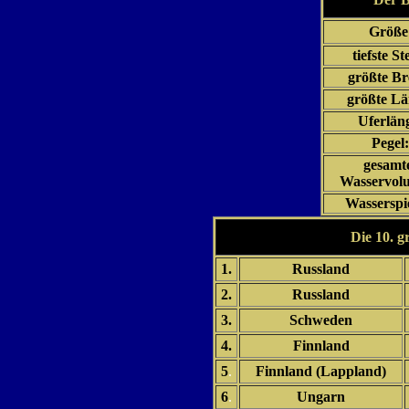
Größe
tiefste Ste
größte Bre
größte Lä
Uferlän
Pegel:
gesamt
Wasservol
Wasserspi
Die 10. g
1.
Russland
2.
Russland
3.
Schweden
4.
Finnland
5
.
Finnland (Lappland)
6
.
Ungarn